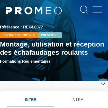
Aller
Panneau de gestion des cookies
au
contenu
principal
Référence : REGL0077
FORMATION CONTINUE
PRÉSENTIEL
Montage, utilisation et réception
des échafaudages roulants
Formations Réglementaires
INTER
INTRA