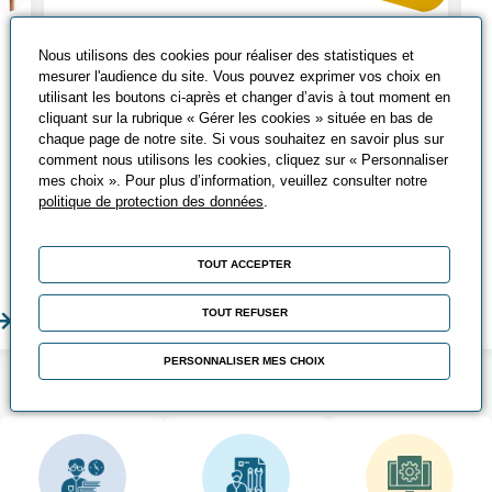
Tout savoir sur le
Nous utilisons des cookies pour réaliser des statistiques et
mesurer l'audience du site. Vous pouvez exprimer vos choix en
CACES®
utilisant les boutons ci-après et changer d’avis à tout moment en
cliquant sur la rubrique « Gérer les cookies » située en bas de
Qu’est-ce que le CACES® ? Découvrez
chaque page de notre site. Si vous souhaitez en savoir plus sur
les différents CACES®, leurs avantages
comment nous utilisons les cookies, cliquez sur « Personnaliser
et comment les passer ?
mes choix ». Pour plus d’information, veuillez consulter notre
politique de protection des données
.
Chez Promeo, vous pouvez suivre
différentes formations CACES® adaptées
TOUT ACCEPTER
à vos besoins !
TOUT REFUSER
En savoir plus
En sa
PERSONNALISER MES CHOIX
LES POINTS FORTS