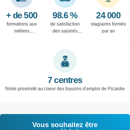
+ de 500
98.6 %
24 000
formations aux
de satisfaction
stagiaires formés
métiers
des salariés
par an
techniques de
interrogés
l'industrie et
tertiaires
7 centres
Notre proximité au coeur des bassins d'emploi de Picardie
Vous souhaitez être