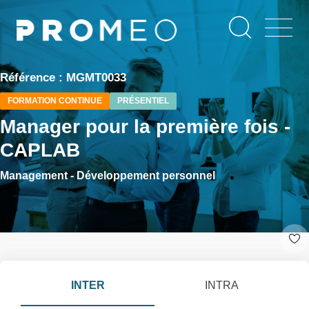
Aller
Panneau de gestion des cookies
au
contenu
principal
Référence : MGMT0033
FORMATION CONTINUE
PRÉSENTIEL
Manager pour la première fois -
CAPLAB
Management - Développement personnel
INTER
INTRA