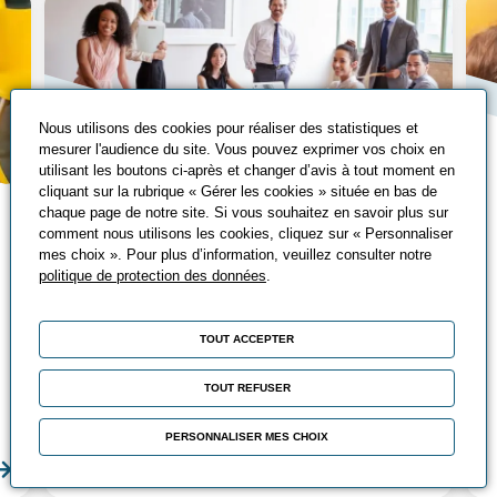
Nous utilisons des cookies pour réaliser des statistiques et
mesurer l'audience du site. Vous pouvez exprimer vos choix en
utilisant les boutons ci-après et changer d’avis à tout moment en
cliquant sur la rubrique « Gérer les cookies » située en bas de
Les écoles du
chaque page de notre site. Si vous souhaitez en savoir plus sur
comment nous utilisons les cookies, cliquez sur « Personnaliser
management
mes choix ». Pour plus d’information, veuillez consulter notre
politique de protection des données
.
Véritable dispositif de professionnalisation
des managers, l’Ecole du Management de
TOUT ACCEPTER
l’UIMM accompagne, depuis de
nombreuses années, les entreprises dans
TOUT REFUSER
la montée en compétences de leur
encadrement.
PERSONNALISER MES CHOIX
En savoir plus
En sa