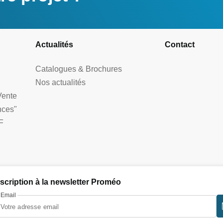
Actualités
Contact
Catalogues & Brochures
Nos actualités
Vente
nces"
F
nscription à la newsletter Proméo
Email