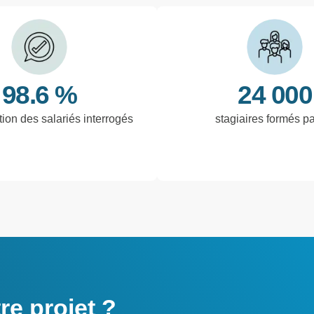
98.6 %
24 000
tion des salariés interrogés
stagiaires formés p
e projet ?