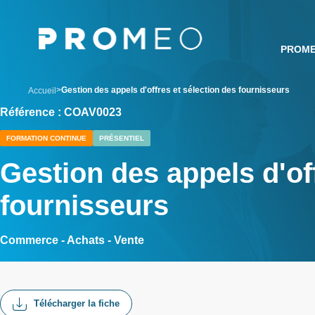
Aller
Panneau de gestion des cookies
au
contenu
PROM
principal
breadcrumb
Gestion des appels d'offres et sélection des fournisseurs
Accueil
Référence : COAV0023
FORMATION CONTINUE
PRÉSENTIEL
Gestion des appels d'of
fournisseurs
Commerce - Achats - Vente
Télécharger la fiche