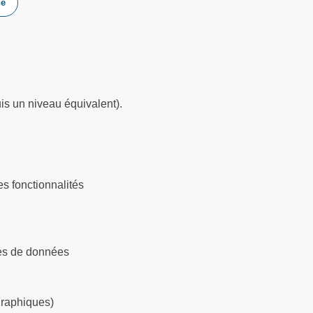
he
is un niveau équivalent).
es fonctionnalités
ases de données
graphiques)