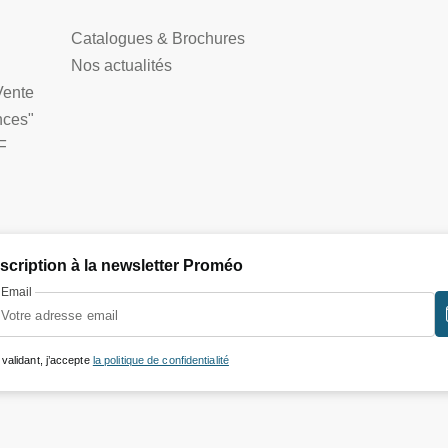
Catalogues & Brochures
Nos actualités
Vente
nces"
F
nscription à la newsletter Proméo
Email
 validant, j’accepte
la politique de confidentialité