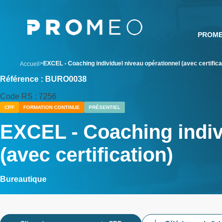
Aller
Panneau de gestion des cookies
au
contenu
PROM
principal
breadcrumb
EXCEL - Coaching individuel niveau opérationnel (avec certifica
Accueil
Référence : BURO0038
Code RS : 7256
CPF
FORMATION CONTINUE
PRÉSENTIEL
EXCEL - Coaching indiv
(avec certification)
Bureautique