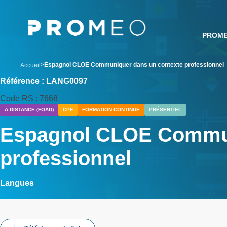
Aller
Panneau de gestion des cookies
au
contenu
PROM
principal
breadcrumb
Espagnol CLOE Communiquer dans un contexte professionnel
Accueil
Référence : LANG0097
Code RS : 7668
A DISTANCE (FOAD)
CPF
FORMATION CONTINUE
PRÉSENTIEL
Espagnol CLOE Commun
professionnel
Langues