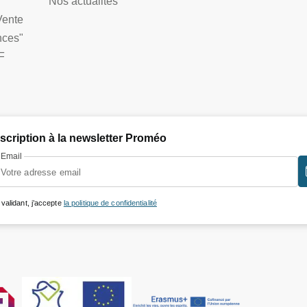
Nos actualités
Vente
nces"
F
nscription à la newsletter Proméo
Email
 validant, j’accepte
la politique de confidentialité