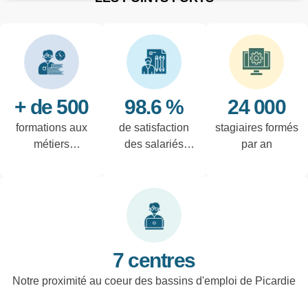
+ de 500
98.6 %
24 000
formations aux
de satisfaction
stagiaires formés
métiers
des salariés
par an
techniques de
interrogés
l'industrie et
tertiaires
7 centres
Notre proximité au coeur des bassins d'emploi de Picardie