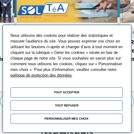
Actualité
Nous utilisons des cookies pour réaliser des statistiques et
mesurer l'audience du site. Vous pouvez exprimer vos choix en
Versez votre solde de taxe
PR
utilisant les boutons ci-après et changer d’avis à tout moment en
d'apprentissage à l'UIMM
pr
cliquant sur la rubrique « Gérer les cookies » située en bas de
ée
Hauts-de-France
ce
chaque page de notre site. Si vous souhaitez en savoir plus sur
comment nous utilisons les cookies, cliquez sur « Personnaliser
mes choix ». Pour plus d’information, veuillez consulter notre
politique de protection des données
.
En savoi
TOUT ACCEPTER
Voir toutes les actualités
TOUT REFUSER
PERSONNALISER MES CHOIX
LES POINTS FORTS