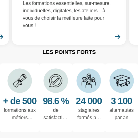
Les formations essentielles, sur-mesure,
individuelles, digitales, les ateliers... à
vous de choisir la meilleure faite pour
vous !
En savoir plus
En sa
LES POINTS FORTS
+ de 500
98.6 %
24 000
3 100
formations aux
de
stagiaires
alternautes
métiers
satisfaction
formés par
par an
techniques de
des salariés
an
l'industrie et
interrogés