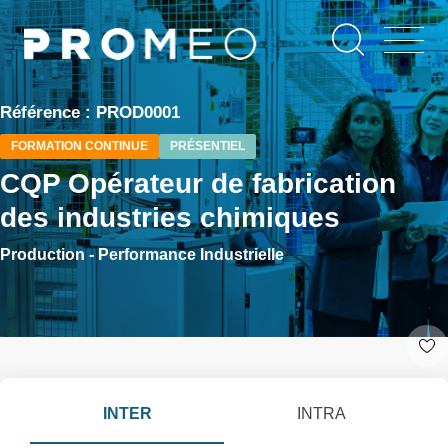
Aller
Panneau de gestion des cookies
au
contenu
principal
Référence : PROD0001
FORMATION CONTINUE
PRÉSENTIEL
CQP Opérateur de fabrication
des industries chimiques
Production - Performance Industrielle
INTER
INTRA