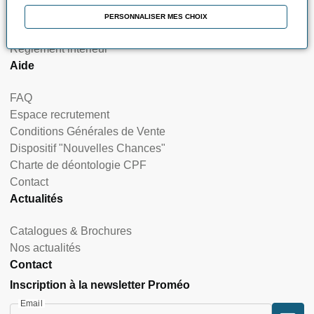
Nos certifications et labellisations
PERSONNALISER MES CHOIX
Nos indicateurs de résultats & satisfaction
Règlement intérieur
Aide
FAQ
Espace recrutement
Conditions Générales de Vente
Dispositif "Nouvelles Chances"
Charte de déontologie CPF
Contact
Actualités
Catalogues & Brochures
Nos actualités
Contact
Inscription à la newsletter Proméo
Email