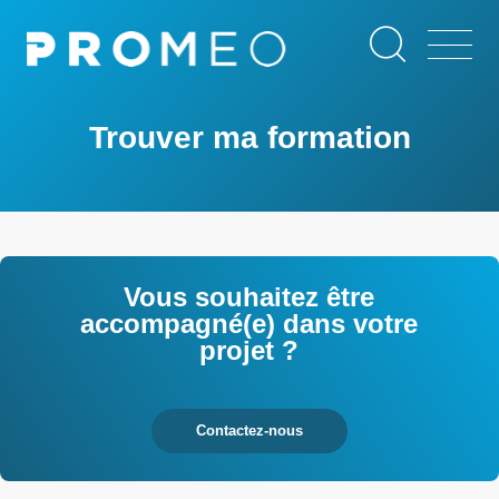
Aller
Panneau de gestion des cookies
au
contenu
principal
Trouver ma formation
Vous souhaitez être
accompagné(e) dans votre
projet ?
Contactez-nous