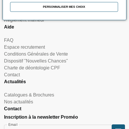
Nos certifications et labellisations
PERSONNALISER MES CHOIX
Nos indicateurs de résultats & satisfaction
Règlement intérieur
Aide
FAQ
Espace recrutement
Conditions Générales de Vente
Dispositif "Nouvelles Chances"
Charte de déontologie CPF
Contact
Actualités
Catalogues & Brochures
Nos actualités
Contact
Inscription à la newsletter Proméo
Email