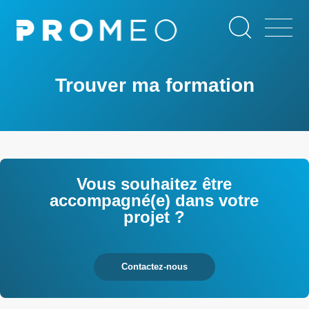
Aller
Panneau de gestion des cookies
au
contenu
principal
Trouver ma formation
Vous souhaitez être
accompagné(e) dans votre
projet ?
Contactez-nous