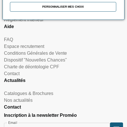
Nos certifications et labellisations
PERSONNALISER MES CHOIX
Nos indicateurs de résultats & satisfaction
Règlement intérieur
Aide
FAQ
Espace recrutement
Conditions Générales de Vente
Dispositif "Nouvelles Chances"
Charte de déontologie CPF
Contact
Actualités
Catalogues & Brochures
Nos actualités
Contact
Inscription à la newsletter Proméo
Email