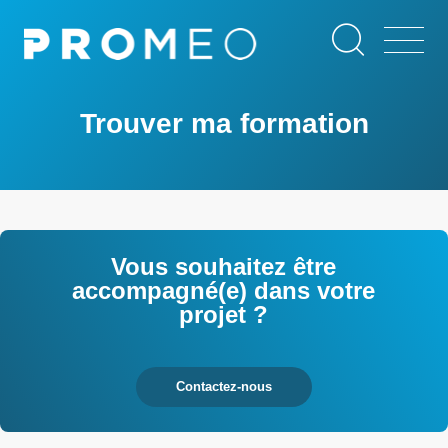
Aller
Panneau de gestion des cookies
au
contenu
principal
Trouver ma formation
Vous souhaitez être
accompagné(e) dans votre
projet ?
Contactez-nous