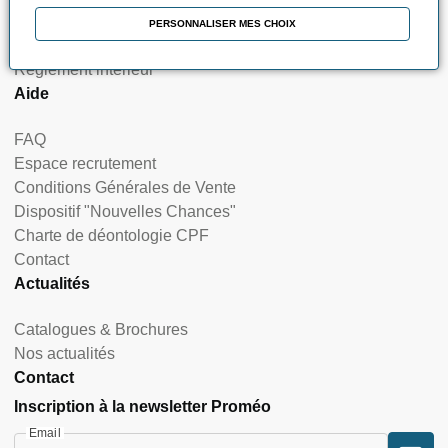
Nos certifications et labellisations
PERSONNALISER MES CHOIX
Nos indicateurs de résultats & satisfaction
Règlement intérieur
Aide
FAQ
Espace recrutement
Conditions Générales de Vente
Dispositif "Nouvelles Chances"
Charte de déontologie CPF
Contact
Actualités
Catalogues & Brochures
Nos actualités
Contact
Inscription à la newsletter Proméo
Email