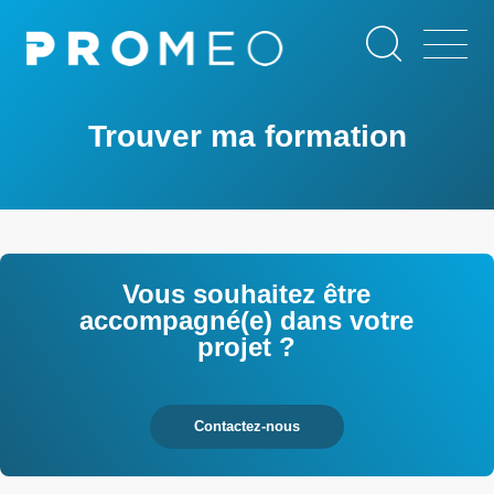
Aller
Panneau de gestion des cookies
au
contenu
principal
Trouver ma formation
Vous souhaitez être
accompagné(e) dans votre
projet ?
Contactez-nous